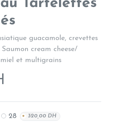
au Tartelettes
és
 asiatique guacamole, crevettes
 Saumon cream cheese/
miel et multigrains
H
28
+
320,00
DH