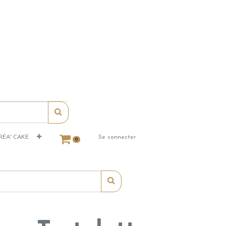
RÉA' CAKE
Se connecter
0