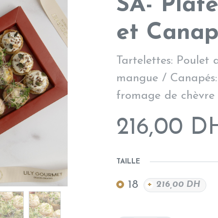
SA- Plate
et Canap
Tartelettes: Poulet
mangue / Canapés:
fromage de chèvre 
216,00
D
TAILLE
18
+
216,00
DH