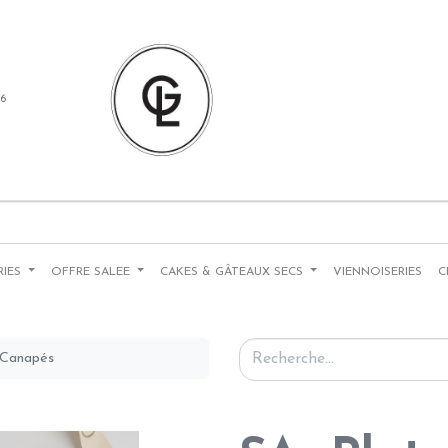
86
RIES
OFFRE SALEE
CAKES & GÂTEAUX SECS
VIENNOISERIES
C
 Canapés