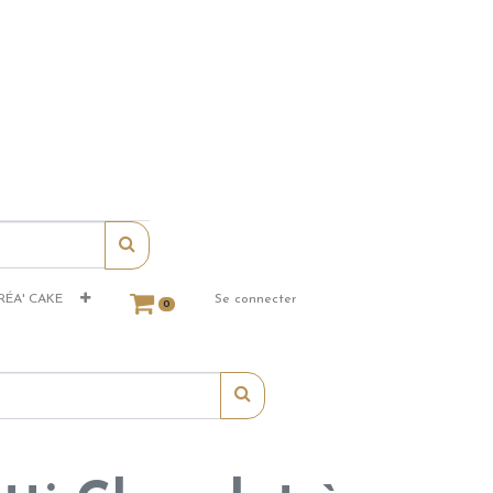
RÉA' CAKE
Se connecter
0